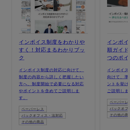
インボイス制度をわかりや
インボイ
すく！対応まるわかりブッ
順ガイド
ク
つのポイ
インボイス制度の対応に向けて、
インボイス
制度の内容から詳しく把握したい
向けて、準
方へ、制度開始で必要になる対応
ントを挙げ
やポイントを含めてご説明しま
ご説明しま
す。
ペーパーレ
バックオフ
ペーパーレス
その他の商
バックオフィス・法対応
その他の商品