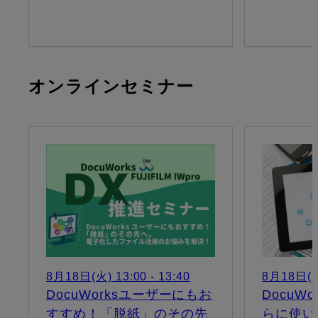
オンラインセミナー
8月18日(火) 13:00 - 13:40
8月18日(火)
DocuWorksユーザーにもお
DocuW
すすめ！「脱紙」のその先
らに使い