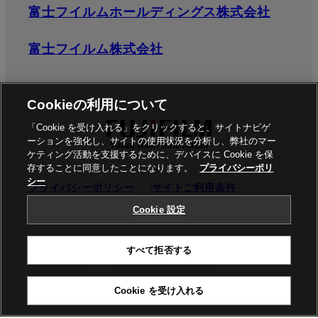
富士フイルムホールディングス株式会社
富士フイルム株式会社
Cookieの利用について
「Cookie を受け入れる」をクリックすると、サイトナビゲ
ーションを強化し、サイトの使用状況を分析し、弊社のマー
ケティング活動を支援するために、デバイスに Cookie を保
存することに同意したことになります。
プライバシーポリ
シー
プライバシーポリシー
サイトご利用条件
ソーシャルメディア
商標
Cookie設定
Cookie 設定
©富士フイルムビジネスイノベーション株式会社 / 富士フイル
すべて拒否する
ムビジネスイノベーションジャパン株式会社
Cookie を受け入れる