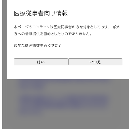
医療従事者向け情報
本ページのコンテンツは医療従事者の方を対象としており、一般の
方への情報提供を目的としたものでありません。
あなたは医療従事者ですか？
はい
いいえ
FUJIFILM DR CALNEO Flow モバイルソ
リューション
X線発生装置とのケーブル接続不要でX線を検出
できる「自動X線検出機能」を搭載したFUJIFILM
DRシステム。