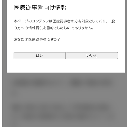
*2 情報表示モニターは、別途手配が必要です
医療従事者向け情報
*3 サイズ選択できるカセッテDRの詳細については、お
本ページのコンテンツは医療従事者の方を対象としており、一般
問い合わせください
の方への情報提供を目的としたものでありません。
*4 スマートコントローラー機能はカセッテDR用コンソー
ルのオプション機能です
あなたは医療従事者ですか？
FUJIFILM DR CALNEO PU2の概要がわかるカ
はい
いいえ
タログをダウンロード
広範囲の撮影をカバー、電動・手動の併用
も
電動・手動切り替え可能な上下昇降機能を搭載し、
広い可動域で膝関節など四肢の撮影もカバーしま
す。