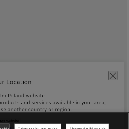
ur Location
film Poland website.
owe
Aplikacje Mobilne
Global site
roducts and services available in your area,
se another country or region.
ates website
ntries and regions