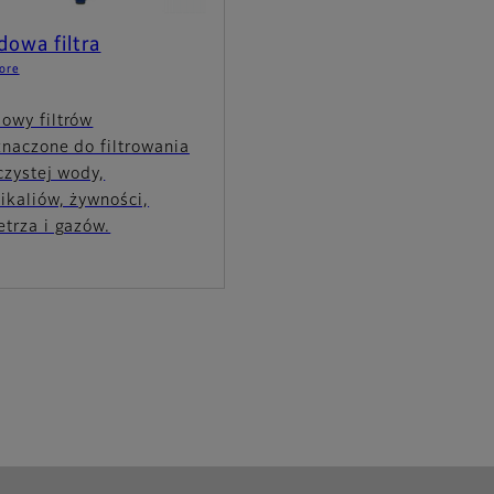
owa filtra
ore
owy filtrów
znaczone do filtrowania
czystej wody,
ikaliów, żywności,
trza i gazów.