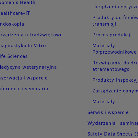
omen's Health
Urządzenia optycz
ealthcare-IT
Produkty do filmów
ndoskopia
transmisji
rządzenia ultradźwiękowe
Proces produkcji
iagnostyka In Vitro
Materiały
Półprzewodnikowe
ife Sciences
Rozwiązania do dr
edycyna weterynaryjna
atramentowego
serwacja i wsparcie
Produkty inspekcy
ferencje i seminaria
Zarządzanie danym
Materiały
Serwis i wsparcie
Wydarzenia i semina
Safety Data Sheets (