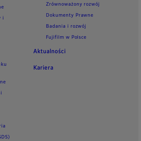
Zrównoważony rozwój
ne
Dokumenty Prawne
 i
Badania i rozwój
Fujifilm w Polsce
Aktualności
uku
Kariera
jne
i
ria
SDS)