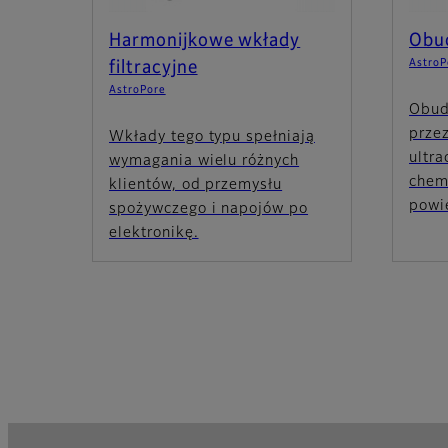
Harmonijkowe wkłady
Obud
AstroP
filtracyjne
AstroPore
Obud
prze
Wkłady tego typu spełniają
ultra
wymagania wielu różnych
chem
klientów, od przemysłu
powie
spożywczego i napojów po
elektronikę.