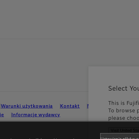
Select Yo
This is Fuji
Warunki użytkowania
Kontakt
Media Społeczności
To browse p
ie
Informacje wydawcy
please choo
Visit United St
See all cou