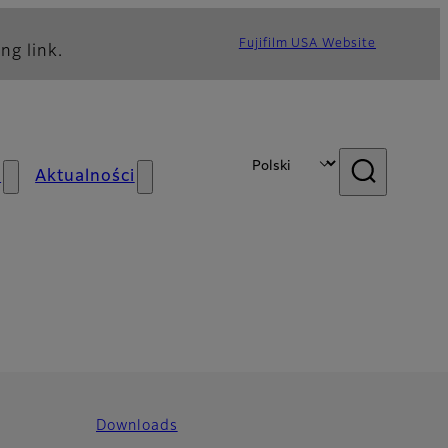
Fujifilm USA Website
ng link.
s
Aktualności
Downloads