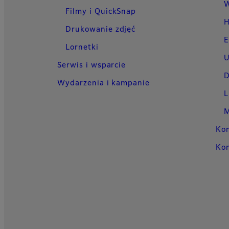
W
Filmy i QuickSnap
H
Drukowanie zdjęć
E
Lornetki
U
Serwis i wsparcie
D
Wydarzenia i kampanie
L
M
Kon
Kon