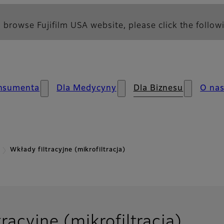
 browse Fujifilm USA website, please click the followi
nsumenta
Dla Medycyny
Dla Biznesu
O na
Wkłady filtracyjne (mikrofiltracja)
racyjne (mikrofiltracja)