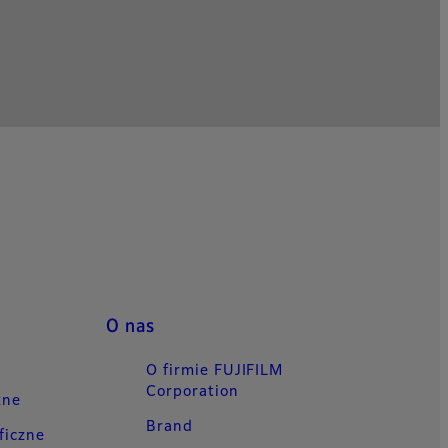
O nas
O firmie FUJIFILM
Corporation
zne
Brand
ficzne