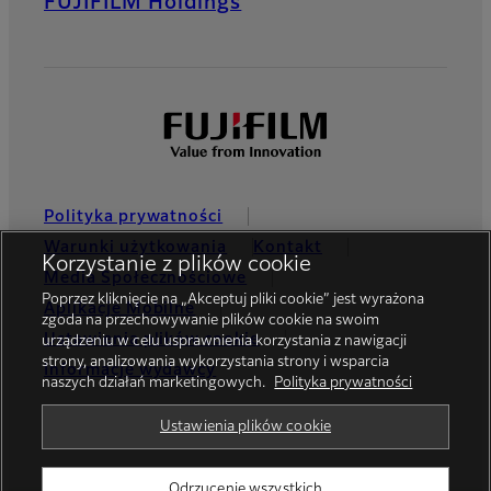
FUJIFILM Holdings
Polityka prywatności
Warunki użytkowania
Kontakt
Korzystanie z plików cookie
Media Społecznościowe
Poprzez kliknięcie na „Akceptuj pliki cookie” jest wyrażona
Aplikacje Mobilne
zgoda na przechowywanie plików cookie na swoim
Ustawienia plików cookie
urządzeniu w celu usprawnienia korzystania z nawigacji
strony, analizowania wykorzystania strony i wsparcia
Informacje wydawcy
naszych działań marketingowych.
Polityka prywatności
Global site
Ustawienia plików cookie
Odrzucenie wszystkich