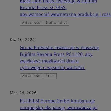
Black Lion Press inwestuje w Fujifilm
Revoria Press SC285S,
aby wzmocnić wewnętrzną produkcję i rozs
Aktualności
Grafika i druk
Kw. 16, 2026
Grupa Entwistle inwestuje w maszynę
Fujifilm Revoria Press PC1120, aby
zwiększyć możliwości druku
cyfrowego o wysokiej wartości
Aktualności
Firma
Mar. 24, 2026
FUJIFILM Europe GmbH kontynuuje
europejską ekspansję, wprowadzając