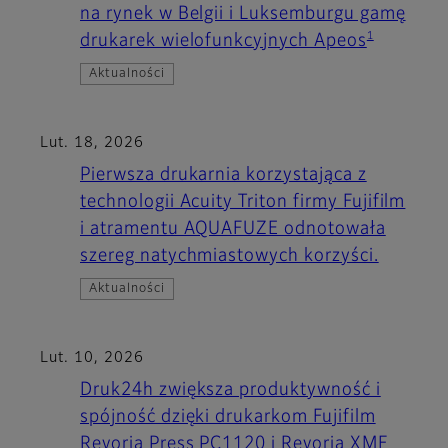
na rynek w Belgii i Luksemburgu gamę
1
drukarek wielofunkcyjnych Apeos
Aktualności
Lut. 18, 2026
Pierwsza drukarnia korzystająca z
technologii Acuity Triton firmy Fujifilm
i atramentu AQUAFUZE odnotowała
szereg natychmiastowych korzyści.
Aktualności
Lut. 10, 2026
Druk24h zwiększa produktywność i
spójność dzięki drukarkom Fujifilm
Revoria Press PC1120 i Revoria XMF