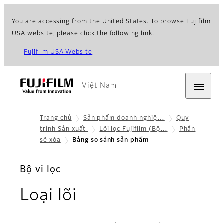
You are accessing from the United States. To browse Fujifilm
USA website, please click the following link.
Fujifilm USA Website
Việt Nam
Trang chủ
Sản phẩm doanh nghiệ…
Quy
trình Sản xuất
Lõi lọc Fujifilm (Bộ…
Phần
sẽ xóa
Bảng so sánh sản phẩm
Bộ vi lọc
- Bảng so sánh sả
Loại lõi