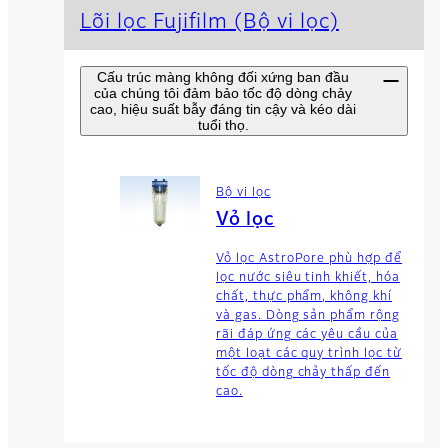
Lõi lọc Fujifilm (Bộ vi lọc)
Cấu trúc màng không đối xứng ban đầu
của chúng tôi đảm bảo tốc độ dòng chảy
cao, hiệu suất bẫy đáng tin cậy và kéo dài
tuổi thọ.
Bộ vi lọc
Vỏ lọc
Vỏ lọc AstroPore phù hợp để
lọc nước siêu tinh khiết, hóa
chất, thực phẩm, không khí
và gas. Dòng sản phẩm rộng
rãi đáp ứng các yêu cầu của
một loạt các quy trình lọc từ
tốc độ dòng chảy thấp đến
cao.