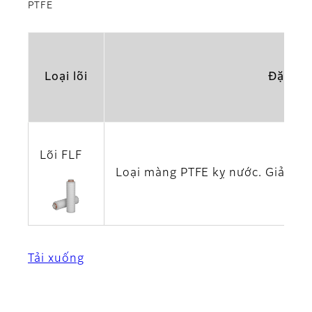
PTFE
Loại lõi
Đặc đi
Lõi FLF
Loại màng PTFE kỵ nước. Giải phá
Tải xuống