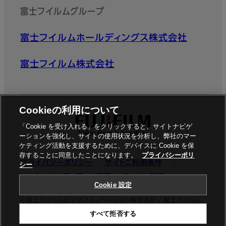
富士フイルムグループ
富士フイルムホールディングス株式会社
富士フイルム株式会社
Cookieの利用について
「Cookie を受け入れる」をクリックすると、サイトナビゲ
ーションを強化し、サイトの使用状況を分析し、弊社のマー
ケティング活動を支援するために、デバイスに Cookie を保
存することに同意したことになります。
プライバシーポリ
プライバシーポリシー
サイトご利用条件
シー
ソーシャルメディア
商標
Cookie設定
Cookie 設定
©富士フイルムビジネスイノベーション株式会社 / 富士フイルム
すべて拒否する
ビジネスイノベーションジャパン株式会社