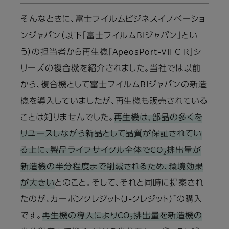
そんなときに、富士フイルムビジネスイノベーショ
ンジャパン（以下「富士フイルムBIジャパン」とい
う）の担当者から再生機「ApeosPort-VII C R」シ
リーズの複合機を紹介されました。当社では以前
から、複合機として富士フイルムBIジャパンの新造
機を導入していましたが、再生機も販売されている
ことは知りませんでした。
再生機は、部品の多くを
リユースしながら新品として品質が保証されてい
る上に、製品ライフサイクル全体でCO
排出量が
2
新造機の半分程度まで削減されるため、環境効果
が大きい
とのこと。そして、それと同時に提案され
*
たのが、カーボンクレジット（J-クレジット）
の購入
です。
再生機の導入によりCO
排出量を新造機の
2