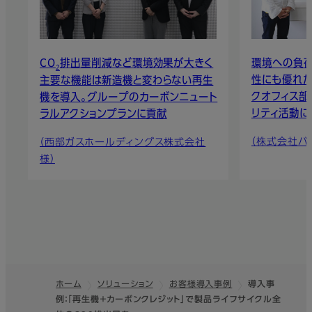
CO
排出量削減など環境効果が大きく
環境への負荷
2
性にも優れた
主要な機能は新造機と変わらない再生
クオフィス部
機を導入。グループのカーボンニュート
リティ活動に
ラルアクションプランに貢献
（株式会社バ
（西部ガスホールディングス株式会社
様）
ホーム
ソリューション
お客様導入事例
導入事
例：「再生機＋カーボンクレジット」で製品ライフサイクル全
フッター