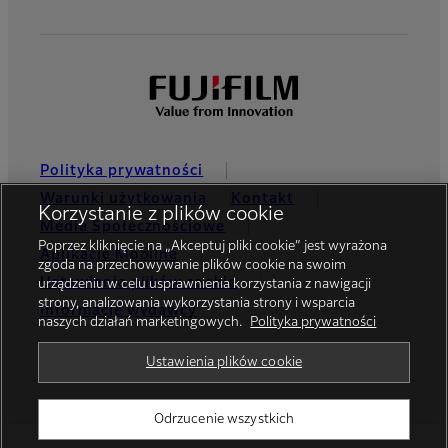
Polityka prywatności
Warunki użytkowania
Kontakt
Korzystanie z plików cookie
Media Społecznościowe
Poprzez kliknięcie na „Akceptuj pliki cookie” jest wyrażona
Aplikacje Mobilne
zgoda na przechowywanie plików cookie na swoim
Ustawienia plików cookie
urządzeniu w celu usprawnienia korzystania z nawigacji
strony, analizowania wykorzystania strony i wsparcia
Informacje wydawcy
naszych działań marketingowych.
Polityka prywatności
Global site
Ustawienia plików cookie
Odrzucenie wszystkich
© FUJIFILM Europe GmbH