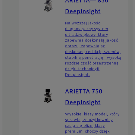
ARIETTA
850
DeepInsight
Najwyższej jakości
diagnostyczny system
ultradźwiękowy, który
zapewnia doskonałą jakość
obrazu, zapewniając
doskonałą redukcję szumów,
stabilną penetrację i wysoką
rozdzielczość przestrzenną
dzięki technologii
DeepInsight.
ARIETTA 750
DeepInsight
Wysokiej klasy model, który
sprawia, że użytkownicy
czują się bliżej klasy
premium, choćby dzięki