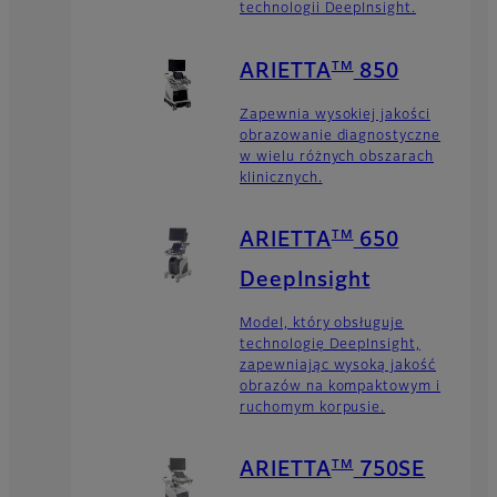
technologii DeepInsight.
TM
ARIETTA
850
Zapewnia wysokiej jakości
obrazowanie diagnostyczne
w wielu różnych obszarach
klinicznych.
TM
ARIETTA
650
DeepInsight
Model, który obsługuje
technologię DeepInsight,
zapewniając wysoką jakość
obrazów na kompaktowym i
ruchomym korpusie.
TM
ARIETTA
750SE