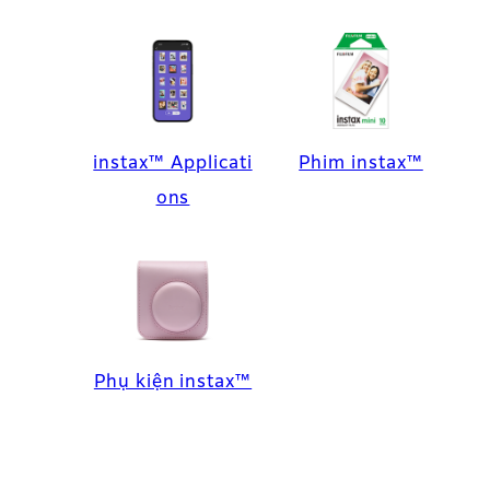
instax™ Applicati
Phim instax™
ons
Phụ kiện instax™