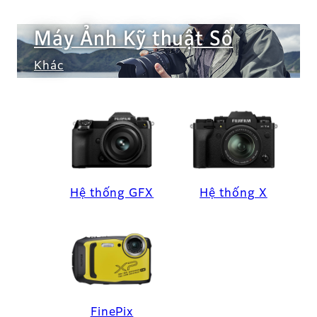
Máy Ảnh Kỹ thuật Số
Khác
Hệ thống GFX
Hệ thống X
FinePix