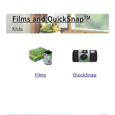
TM
Films and QuickSnap
Khác
Films
QuickSnap