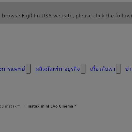
 browse Fujifilm USA website, please click the followi
างการแพทย์
ผลิตภัณฑ์ทางธุรกิจ
เกี่ยวกับเรา
ข่
้อง instax™
instax mini Evo Cinema™