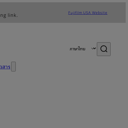
Fujifilm USA Website
ng link.
าวสาร