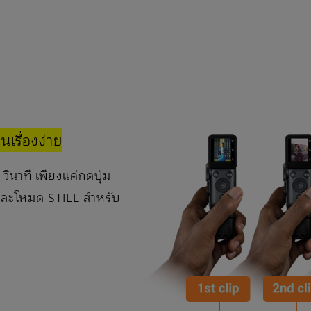
เรื่องง่าย
ินาที เพียงแค่กดปุ่ม
อและโหมด STILL สำหรับ