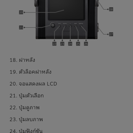
ฝาหลัง
ตัวล็อคฝาหลัง
จอแสดงผล LCD
ปุ่มตัวเลือก
ปุ่มดูภาพ
ปุ่มลบภาพ
ปุ่มฟังก์ชัน