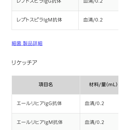
レプトスピラIgG抗体
血清/0.2
ヘ
レプトスピラIgM抗体
血清/0.2
ヘ
細菌 製品詳細
リケッチア
項目名
材料/量（mL）
エールリヒアIgG抗体
血清/0.2
エールリヒアIgM抗体
血清/0.2