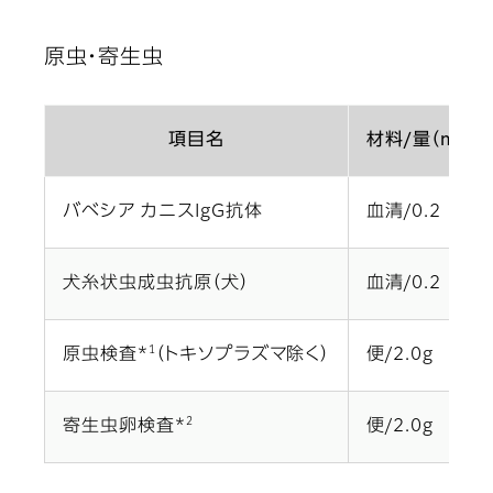
原虫・寄生虫
項目名
材料/量（mL）
バベシア カニスIgG抗体
血清/0.2
犬糸状虫成虫抗原（犬）
血清/0.2
1
原虫検査*
（トキソプラズマ除く）
便/2.0g
2
寄生虫卵検査*
便/2.0g