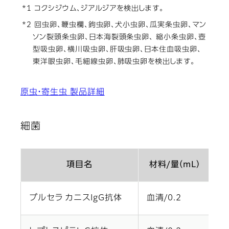
*1 コクシジウム、ジアルジアを検出します。
*2 回虫卵、鞭虫欄、​鉤虫卵、犬小虫卵、瓜実条虫卵、マン
ソン裂頭条虫卵、日本海裂頭条虫卵、 縮小条虫卵、壺
型吸虫卵、横川吸虫卵、肝吸虫卵、日本住血吸虫卵、
東洋眼虫卵、毛細線虫卵、肺吸虫卵を検出します。
原虫・寄生虫 製品詳細
細菌
項目名
材料/量（mL）
ブルセラ カニスIgG抗体
血清/0.2
ヘ