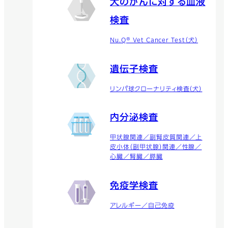
犬のがんに対する血液
検査
Nu.Q® Vet Cancer Test（犬）
遺伝子検査
リンパ球クローナリティ検査（犬）
内分泌検査
甲状腺関連／副腎皮質関連／上
皮小体（副甲状腺）関連／性腺／
心臓／腎臓／膵臓
免疫学検査
アレルギー／自己免疫