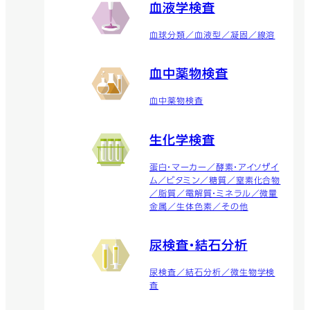
血液学検査
血球分類／血液型／凝固／線溶
血中薬物検査
血中薬物検査
生化学検査
蛋白・マーカー／酵素・アイソザイ
ム／ビタミン／糖質／窒素化合物
／脂質／電解質・ミネラル／微量
金属／生体色素／その他
尿検査・結石分析
尿検査／結石分析／微生物学検
査